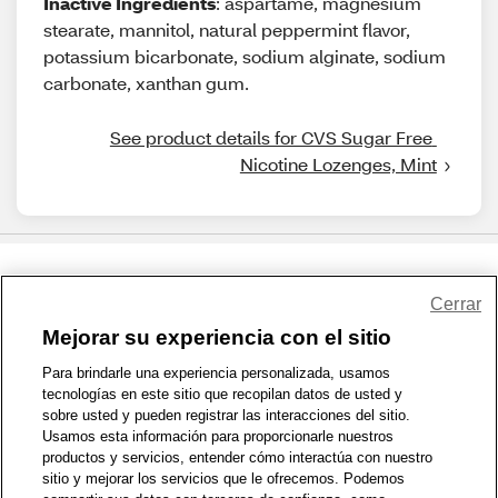
Inactive Ingredients
: aspartame, magnesium
stearate, mannitol, natural peppermint flavor,
potassium bicarbonate, sodium alginate, sodium
carbonate, xanthan gum.
See product details for CVS Sugar Free 
Nicotine Lozenges, Mint
Share Feedback
Cerrar
Mejorar su experiencia con el sitio
1-800-679-9691
|
Contáctenos
|
Términos de Uso
|
Accesibilidad
|
Para brindarle una experiencia personalizada, usamos
tecnologías en este sitio que recopilan datos de usted y
Política de Privacidad
|
WA Privacy Policy
|
Mapa del sitio
|
sobre usted y pueden registrar las interacciones del sitio.
Zona de Bienestar
|
© 1999 - 2026 CVS.com
Usamos esta información para proporcionarle nuestros
productos y servicios, entender cómo interactúa con nuestro
sitio y mejorar los servicios que le ofrecemos. Podemos