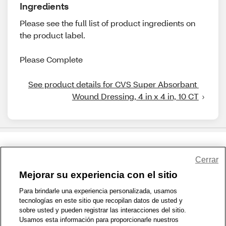
Ingredients
Please see the full list of product ingredients on
the product label.
Please Complete
See product details for CVS Super Absorbant 
Wound Dressing, 4 in x 4 in, 10 CT
Share Feedback
Cerrar
Mejorar su experiencia con el sitio
1-800-679-9691
|
Contáctenos
|
Términos de Uso
|
Accesibilidad
|
Para brindarle una experiencia personalizada, usamos
tecnologías en este sitio que recopilan datos de usted y
Política de Privacidad
|
WA Privacy Policy
|
Mapa del sitio
|
sobre usted y pueden registrar las interacciones del sitio.
Zona de Bienestar
|
© 1999 - 2026 CVS.com
Usamos esta información para proporcionarle nuestros