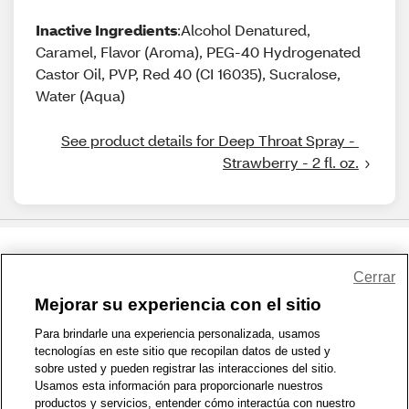
Inactive Ingredients
:Alcohol Denatured,
Caramel, Flavor (Aroma), PEG-40 Hydrogenated
Castor Oil, PVP, Red 40 (CI 16035), Sucralose,
Water (Aqua)
See product details for Deep Throat Spray - 
Strawberry - 2 fl. oz.
Share Feedback
Cerrar
Mejorar su experiencia con el sitio
1-800-679-9691
|
Contáctenos
|
Términos de Uso
|
Accesibilidad
|
Para brindarle una experiencia personalizada, usamos
tecnologías en este sitio que recopilan datos de usted y
Política de Privacidad
|
WA Privacy Policy
|
Mapa del sitio
|
sobre usted y pueden registrar las interacciones del sitio.
Zona de Bienestar
|
© 1999 - 2026 CVS.com
Usamos esta información para proporcionarle nuestros
productos y servicios, entender cómo interactúa con nuestro