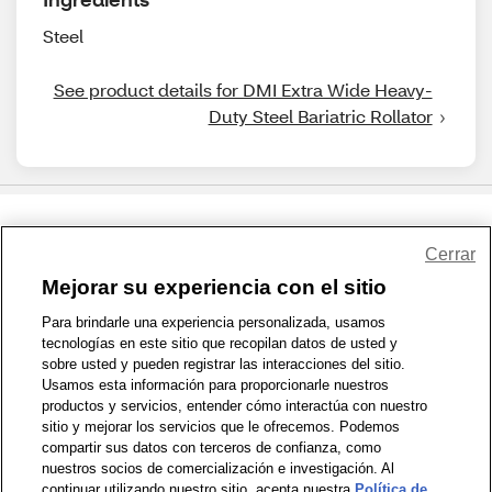
Steel
See product details for DMI Extra Wide Heavy-
Duty Steel Bariatric Rollator
Share Feedback
Cerrar
Mejorar su experiencia con el sitio
1-800-679-9691
|
Contáctenos
|
Términos de Uso
|
Accesibilidad
|
Para brindarle una experiencia personalizada, usamos
tecnologías en este sitio que recopilan datos de usted y
Política de Privacidad
|
WA Privacy Policy
|
Mapa del sitio
|
sobre usted y pueden registrar las interacciones del sitio.
Zona de Bienestar
|
© 1999 - 2026 CVS.com
Usamos esta información para proporcionarle nuestros
productos y servicios, entender cómo interactúa con nuestro
sitio y mejorar los servicios que le ofrecemos. Podemos
compartir sus datos con terceros de confianza, como
nuestros socios de comercialización e investigación. Al
continuar utilizando nuestro sitio, acepta nuestra
Política de