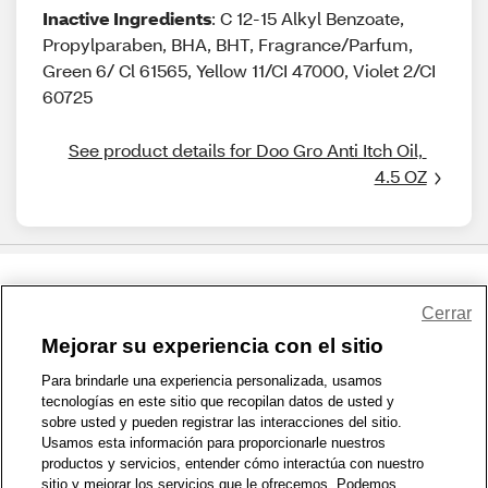
Inactive Ingredients
: C 12-15 Alkyl Benzoate,
Propylparaben, BHA, BHT, Fragrance/Parfum,
Green 6/ Cl 61565, Yellow 11/CI 47000, Violet 2/CI
60725
See product details for Doo Gro Anti Itch Oil, 
4.5 OZ
Share Feedback
Cerrar
Mejorar su experiencia con el sitio
1-800-679-9691
|
Contáctenos
|
Términos de Uso
|
Accesibilidad
|
Para brindarle una experiencia personalizada, usamos
tecnologías en este sitio que recopilan datos de usted y
Política de Privacidad
|
WA Privacy Policy
|
Mapa del sitio
|
sobre usted y pueden registrar las interacciones del sitio.
Zona de Bienestar
|
© 1999 - 2026 CVS.com
Usamos esta información para proporcionarle nuestros
productos y servicios, entender cómo interactúa con nuestro
sitio y mejorar los servicios que le ofrecemos. Podemos