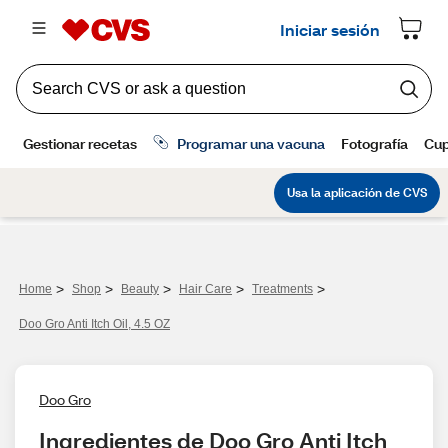
>
>
>
>
>
Home
Shop
Beauty
Hair Care
Treatments
Doo Gro Anti Itch Oil, 4.5 OZ
Doo Gro
Ingredientes de Doo Gro Anti Itch 