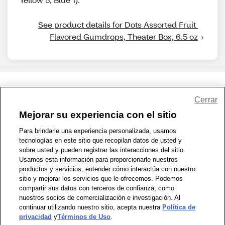
See product details for Dots Assorted Fruit 
Flavored Gumdrops, Theater Box, 6.5 oz
Share Feedback
Cerrar
Mejorar su experiencia con el sitio
1-800-679-9691
|
Contáctenos
|
Términos de Uso
|
Accesibilidad
|
Para brindarle una experiencia personalizada, usamos
tecnologías en este sitio que recopilan datos de usted y
Política de Privacidad
|
WA Privacy Policy
|
Mapa del sitio
|
sobre usted y pueden registrar las interacciones del sitio.
Zona de Bienestar
|
© 1999 - 2026 CVS.com
Usamos esta información para proporcionarle nuestros
productos y servicios, entender cómo interactúa con nuestro
sitio y mejorar los servicios que le ofrecemos. Podemos
compartir sus datos con terceros de confianza, como
nuestros socios de comercialización e investigación. Al
continuar utilizando nuestro sitio, acepta nuestra
Política de
privacidad
y
Términos de Uso
.