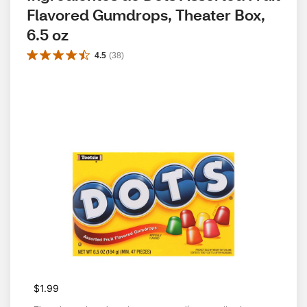
Flavored Gumdrops, Theater Box, 
6.5 oz
4.5
(
38
)
$1.99