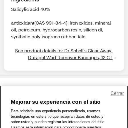
Salicylic acid 40%
antioxidant(CAS 991-84-4), iron oxides, mineral
oil, petroleum, hydrocarbon resin, silicon di,
synthetic poly isoprene rubber, talc
See product details for Dr Scholl's Clear Away 
Duragel Wart Remover Bandages, 12 CT
Share Feedback
Cerrar
Mejorar su experiencia con el sitio
1-800-679-9691
|
Contáctenos
|
Términos de Uso
|
Accesibilidad
|
Para brindarle una experiencia personalizada, usamos
tecnologías en este sitio que recopilan datos de usted y
Política de Privacidad
|
WA Privacy Policy
|
Mapa del sitio
|
sobre usted y pueden registrar las interacciones del sitio.
Zona de Bienestar
|
© 1999 - 2026 CVS.com
Usamos esta información para proporcionarle nuestros