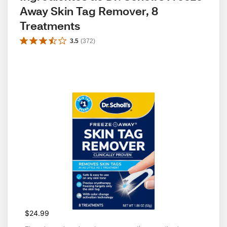
Away Skin Tag Remover, 8 
Treatments
3.5
(
372
)
$24.99