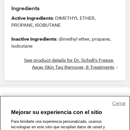
Ingredients
Active Ingredients
: DIMETHYL ETHER,
PROPANE, ISOBUTANE
Inactive Ingredients
: dimethyl ether, propane,
isobutane
See product details for Dr. Scholl's Freeze 
Away Skin Tag Remover, 8 Treatments
Share Feedback
Cerrar
Mejorar su experiencia con el sitio
1-800-679-9691
|
Contáctenos
|
Términos de Uso
|
Accesibilidad
|
Para brindarle una experiencia personalizada, usamos
tecnologías en este sitio que recopilan datos de usted y
Política de Privacidad
|
WA Privacy Policy
|
Mapa del sitio
|