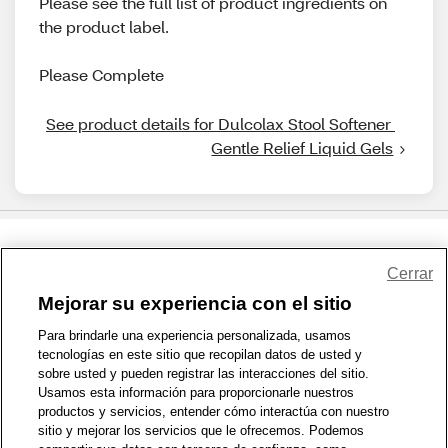
Please see the full list of product ingredients on
the product label.
Please Complete
See product details for Dulcolax Stool Softener 
Gentle Relief Liquid Gels
Share Feedback
Cerrar
Mejorar su experiencia con el sitio
1-800-679-9691
|
Contáctenos
|
Términos de Uso
|
Accesibilidad
|
Para brindarle una experiencia personalizada, usamos
tecnologías en este sitio que recopilan datos de usted y
Política de Privacidad
|
WA Privacy Policy
|
Mapa del sitio
|
sobre usted y pueden registrar las interacciones del sitio.
Zona de Bienestar
|
© 1999 - 2026 CVS.com
Usamos esta información para proporcionarle nuestros
productos y servicios, entender cómo interactúa con nuestro
sitio y mejorar los servicios que le ofrecemos. Podemos