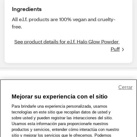
Ingredients
All e.l.f. products are 100% vegan and cruelty-
free.
See product details for e.l.f. Halo Glow Powder 
Puff
Share Feedback
Cerrar
Mejorar su experiencia con el sitio
1-800-679-9691
|
Contáctenos
|
Términos de Uso
|
Accesibilidad
|
Para brindarle una experiencia personalizada, usamos
tecnologías en este sitio que recopilan datos de usted y
Política de Privacidad
|
WA Privacy Policy
|
Mapa del sitio
|
sobre usted y pueden registrar las interacciones del sitio.
Zona de Bienestar
|
© 1999 - 2026 CVS.com
Usamos esta información para proporcionarle nuestros
productos y servicios, entender cómo interactúa con nuestro
sitio y mejorar los servicios que le ofrecemos. Podemos