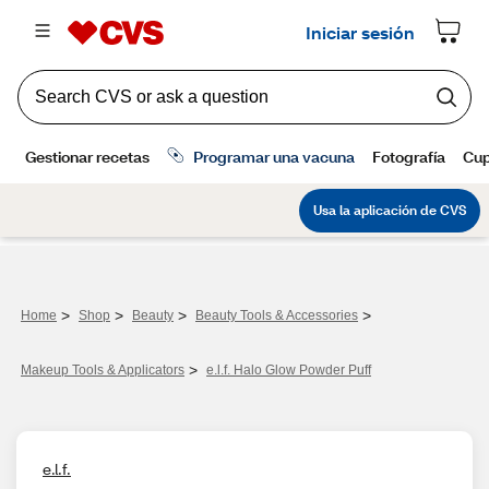
>
>
>
>
Home
Shop
Beauty
Beauty Tools & Accessories
>
Makeup Tools & Applicators
e.l.f. Halo Glow Powder Puff
e.l.f.