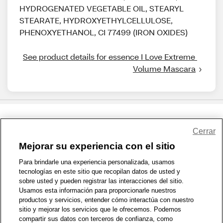
HYDROGENATED VEGETABLE OIL, STEARYL
STEARATE, HYDROXYETHYLCELLULOSE,
PHENOXYETHANOL, CI 77499 (IRON OXIDES)
See product details for essence I Love Extreme 
Volume Mascara
Share Feedback
Cerrar
Mejorar su experiencia con el sitio
1-800-679-9691
|
Contáctenos
|
Términos de Uso
|
Accesibilidad
|
Para brindarle una experiencia personalizada, usamos
tecnologías en este sitio que recopilan datos de usted y
Política de Privacidad
|
WA Privacy Policy
|
Mapa del sitio
|
sobre usted y pueden registrar las interacciones del sitio.
Zona de Bienestar
|
© 1999 - 2026 CVS.com
Usamos esta información para proporcionarle nuestros
productos y servicios, entender cómo interactúa con nuestro
sitio y mejorar los servicios que le ofrecemos. Podemos
compartir sus datos con terceros de confianza, como