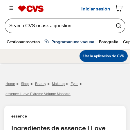
>
>
>
>
>
Home
Shop
Beauty
Makeup
Eyes
essence I Love Extreme Volume Mascara
essence
Ingredientes de essence I Love 