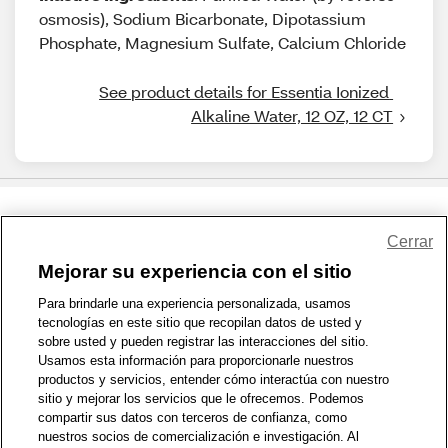
osmosis), Sodium Bicarbonate, Dipotassium
Phosphate, Magnesium Sulfate, Calcium Chloride
See product details for Essentia Ionized 
Alkaline Water, 12 OZ, 12 CT
Share Feedback
Cerrar
Mejorar su experiencia con el sitio
1-800-679-9691
|
Contáctenos
|
Términos de Uso
|
Accesibilidad
|
Para brindarle una experiencia personalizada, usamos
tecnologías en este sitio que recopilan datos de usted y
Política de Privacidad
|
WA Privacy Policy
|
Mapa del sitio
|
sobre usted y pueden registrar las interacciones del sitio.
Zona de Bienestar
|
© 1999 - 2026 CVS.com
Usamos esta información para proporcionarle nuestros
productos y servicios, entender cómo interactúa con nuestro
sitio y mejorar los servicios que le ofrecemos. Podemos
compartir sus datos con terceros de confianza, como
nuestros socios de comercialización e investigación. Al