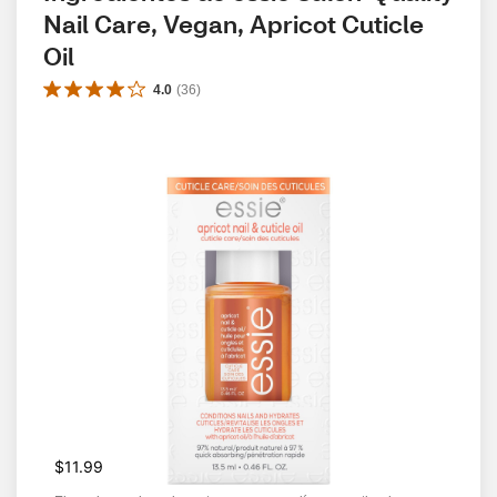
Nail Care, Vegan, Apricot Cuticle 
Oil
4.0
(
36
)
$11.99