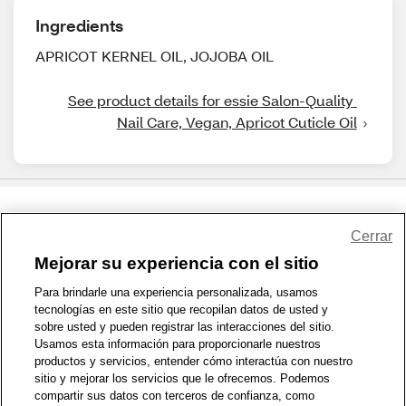
Ingredients
APRICOT KERNEL OIL, JOJOBA OIL
See product details for essie Salon-Quality 
Nail Care, Vegan, Apricot Cuticle Oil
Share Feedback
Cerrar
Mejorar su experiencia con el sitio
1-800-679-9691
|
Contáctenos
|
Términos de Uso
|
Accesibilidad
|
Para brindarle una experiencia personalizada, usamos
tecnologías en este sitio que recopilan datos de usted y
Política de Privacidad
|
WA Privacy Policy
|
Mapa del sitio
|
sobre usted y pueden registrar las interacciones del sitio.
Zona de Bienestar
|
© 1999 - 2026 CVS.com
Usamos esta información para proporcionarle nuestros
productos y servicios, entender cómo interactúa con nuestro
sitio y mejorar los servicios que le ofrecemos. Podemos
compartir sus datos con terceros de confianza, como