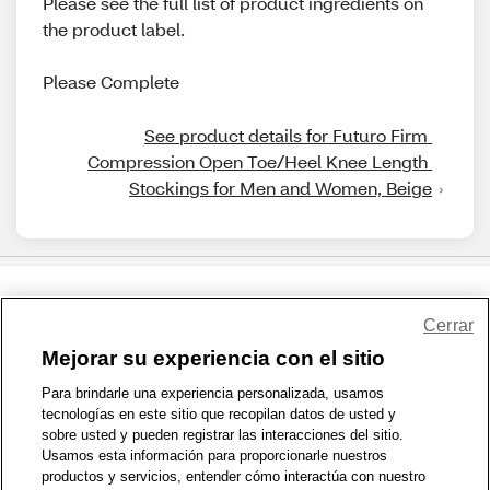
Please see the full list of product ingredients on
the product label.
Please Complete
See product details for Futuro Firm 
Compression Open Toe/Heel Knee Length 
Stockings for Men and Women, Beige
Share Feedback
Cerrar
Mejorar su experiencia con el sitio
1-800-679-9691
|
Contáctenos
|
Términos de Uso
|
Accesibilidad
|
Para brindarle una experiencia personalizada, usamos
tecnologías en este sitio que recopilan datos de usted y
Política de Privacidad
|
WA Privacy Policy
|
Mapa del sitio
|
sobre usted y pueden registrar las interacciones del sitio.
Zona de Bienestar
|
© 1999 - 2026 CVS.com
Usamos esta información para proporcionarle nuestros
productos y servicios, entender cómo interactúa con nuestro