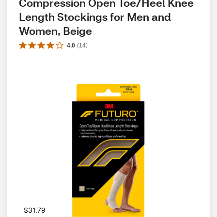
Compression Open Toe/Heel Knee 
Length Stockings for Men and 
Women, Beige
4.0
(
14
)
$31.79