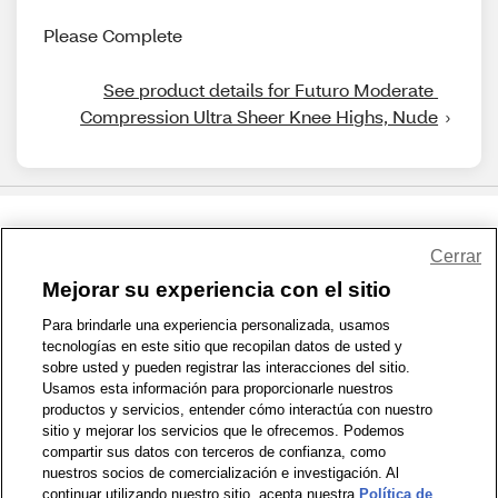
Please Complete
See product details for Futuro Moderate 
Compression Ultra Sheer Knee Highs, Nude
Share Feedback
Cerrar
Mejorar su experiencia con el sitio
1-800-679-9691
|
Contáctenos
|
Términos de Uso
|
Accesibilidad
|
Para brindarle una experiencia personalizada, usamos
tecnologías en este sitio que recopilan datos de usted y
Política de Privacidad
|
WA Privacy Policy
|
Mapa del sitio
|
sobre usted y pueden registrar las interacciones del sitio.
Zona de Bienestar
|
© 1999 - 2026 CVS.com
Usamos esta información para proporcionarle nuestros
productos y servicios, entender cómo interactúa con nuestro
sitio y mejorar los servicios que le ofrecemos. Podemos
compartir sus datos con terceros de confianza, como
nuestros socios de comercialización e investigación. Al
continuar utilizando nuestro sitio, acepta nuestra
Política de