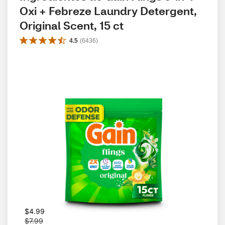
Oxi + Febreze Laundry Detergent,  
Original Scent, 15 ct
4.5
(
6436
)
W
$4.99
a
$7.99