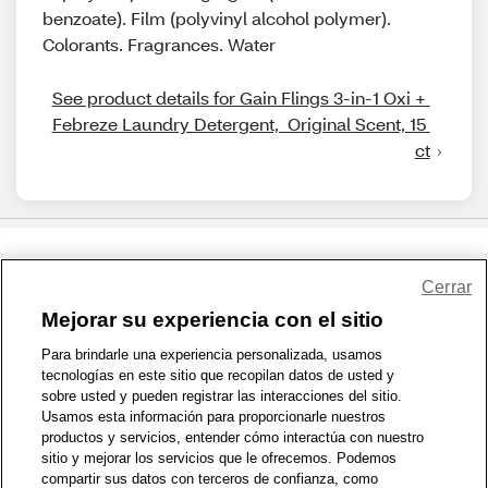
benzoate). Film (polyvinyl alcohol polymer).
Colorants. Fragrances. Water
See product details for Gain Flings 3-in-1 Oxi + 
Febreze Laundry Detergent,  Original Scent, 15 
ct
Share Feedback
Cerrar
Mejorar su experiencia con el sitio
1-800-679-9691
|
Contáctenos
|
Términos de Uso
|
Accesibilidad
|
Para brindarle una experiencia personalizada, usamos
tecnologías en este sitio que recopilan datos de usted y
Política de Privacidad
|
WA Privacy Policy
|
Mapa del sitio
|
sobre usted y pueden registrar las interacciones del sitio.
Zona de Bienestar
|
© 1999 - 2026 CVS.com
Usamos esta información para proporcionarle nuestros
productos y servicios, entender cómo interactúa con nuestro
sitio y mejorar los servicios que le ofrecemos. Podemos
compartir sus datos con terceros de confianza, como