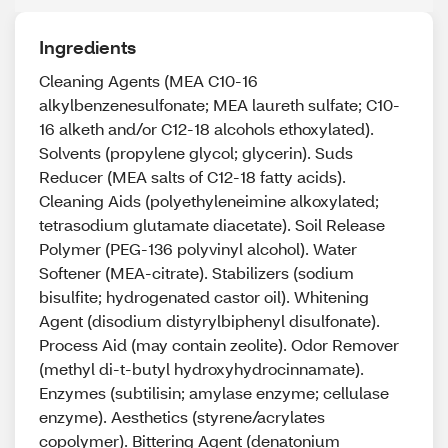
Ingredients
Cleaning Agents (MEA C10-16
alkylbenzenesulfonate; MEA laureth sulfate; C10-
16 alketh and/or C12-18 alcohols ethoxylated).
Solvents (propylene glycol; glycerin). Suds
Reducer (MEA salts of C12-18 fatty acids).
Cleaning Aids (polyethyleneimine alkoxylated;
tetrasodium glutamate diacetate). Soil Release
Polymer (PEG-136 polyvinyl alcohol). Water
Softener (MEA-citrate). Stabilizers (sodium
bisulfite; hydrogenated castor oil). Whitening
Agent (disodium distyrylbiphenyl disulfonate).
Process Aid (may contain zeolite). Odor Remover
(methyl di-t-butyl hydroxyhydrocinnamate).
Enzymes (subtilisin; amylase enzyme; cellulase
enzyme). Aesthetics (styrene/acrylates
copolymer). Bittering Agent (denatonium