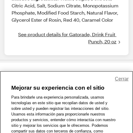
Citric Acid, Salt, Sodium Citrate, Monopotassium
Phosphate, Modified Food Starch, Natural Flavor,
Glycerol Ester of Rosin, Red 40, Caramel Color
See product details for Gatorade, Drink Fruit 
Punch, 20 oz
Share Feedback
Cerrar
Mejorar su experiencia con el sitio
1-800-679-9691
|
Contáctenos
|
Términos de Uso
|
Accesibilidad
|
Para brindarle una experiencia personalizada, usamos
tecnologías en este sitio que recopilan datos de usted y
Política de Privacidad
|
WA Privacy Policy
|
Mapa del sitio
|
sobre usted y pueden registrar las interacciones del sitio.
Zona de Bienestar
|
© 1999 - 2026 CVS.com
Usamos esta información para proporcionarle nuestros
productos y servicios, entender cómo interactúa con nuestro
sitio y mejorar los servicios que le ofrecemos. Podemos
compartir sus datos con terceros de confianza, como