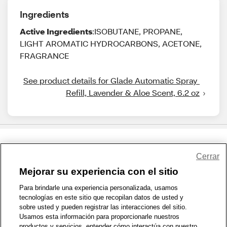
Ingredients
Active Ingredients
:ISOBUTANE, PROPANE,
LIGHT AROMATIC HYDROCARBONS, ACETONE,
FRAGRANCE
See product details for Glade Automatic Spray 
Refill, Lavender & Aloe Scent, 6.2 oz
Share Feedback
Cerrar
Mejorar su experiencia con el sitio
1-800-679-9691
|
Contáctenos
|
Términos de Uso
|
Accesibilidad
|
Para brindarle una experiencia personalizada, usamos
tecnologías en este sitio que recopilan datos de usted y
Política de Privacidad
|
WA Privacy Policy
|
Mapa del sitio
|
sobre usted y pueden registrar las interacciones del sitio.
Zona de Bienestar
|
© 1999 - 2026 CVS.com
Usamos esta información para proporcionarle nuestros
productos y servicios, entender cómo interactúa con nuestro