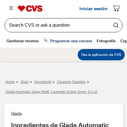
>
>
>
>
Home
Shop
Household
Cleaning Supplies
Glade Automatic Spray Refill, Lavender & Aloe Scent, 6.2 oz
Glade
Ingredientes de Glade Automatic 