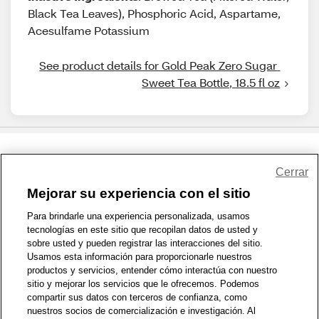
Black Tea Leaves), Phosphoric Acid, Aspartame,
Acesulfame Potassium
See product details for Gold Peak Zero Sugar 
Sweet Tea Bottle, 18.5 fl oz
Share Feedback
Cerrar
Mejorar su experiencia con el sitio
1-800-679-9691
|
Contáctenos
|
Términos de Uso
|
Accesibilidad
|
Para brindarle una experiencia personalizada, usamos
tecnologías en este sitio que recopilan datos de usted y
Política de Privacidad
|
WA Privacy Policy
|
Mapa del sitio
|
sobre usted y pueden registrar las interacciones del sitio.
Zona de Bienestar
|
© 1999 - 2026 CVS.com
Usamos esta información para proporcionarle nuestros
productos y servicios, entender cómo interactúa con nuestro
sitio y mejorar los servicios que le ofrecemos. Podemos
compartir sus datos con terceros de confianza, como
nuestros socios de comercialización e investigación. Al