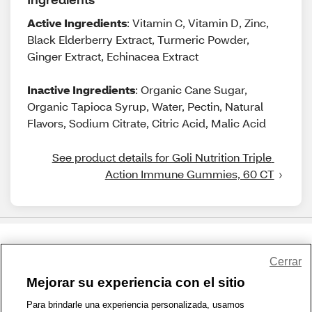
Active Ingredients
: Vitamin C, Vitamin D, Zinc,
Black Elderberry Extract, Turmeric Powder,
Ginger Extract, Echinacea Extract
Inactive Ingredients
: Organic Cane Sugar,
Organic Tapioca Syrup, Water, Pectin, Natural
Flavors, Sodium Citrate, Citric Acid, Malic Acid
See product details for Goli Nutrition Triple 
Action Immune Gummies, 60 CT
Share Feedback
Cerrar
Mejorar su experiencia con el sitio
1-800-679-9691
|
Contáctenos
|
Términos de Uso
|
Accesibilidad
|
Para brindarle una experiencia personalizada, usamos