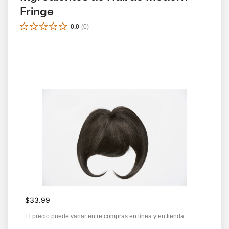
Fringe
0.0
(
0
)
$33.99
El precio puede variar entre compras en línea y en tienda