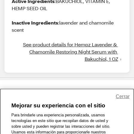
Active Ingredients
:BAKUCHIOL, VITAMIN E,
HEMP SEED OIL
Inactive Ingredients
:lavender and chamomile
scent
See product details for Hempz Lavender & 
Chamomile Restoring Night Serum with 
Bakuchiol, 1 OZ
Share Feedback
Cerrar
Mejorar su experiencia con el sitio
1-800-679-9691
|
Contáctenos
|
Términos de Uso
|
Accesibilidad
|
Para brindarle una experiencia personalizada, usamos
tecnologías en este sitio que recopilan datos de usted y
Política de Privacidad
|
WA Privacy Policy
|
Mapa del sitio
|
sobre usted y pueden registrar las interacciones del sitio.
Zona de Bienestar
|
© 1999 - 2026 CVS.com
Usamos esta información para proporcionarle nuestros