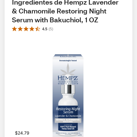
Ingredientes de Hempz Lavender 
& Chamomile Restoring Night 
Serum with Bakuchiol, 1 OZ
4.5
(
5
)
$24.79