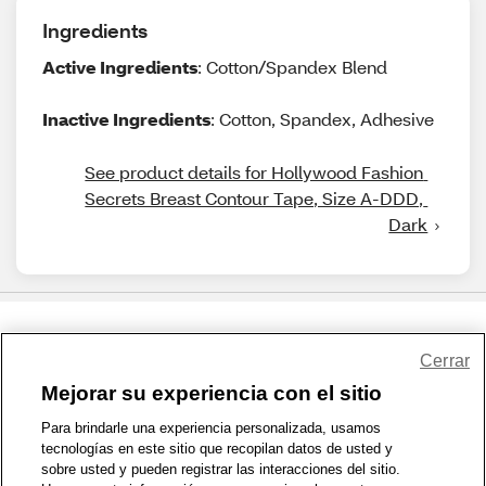
Ingredients
Active Ingredients
: Cotton/Spandex Blend
Inactive Ingredients
: Cotton, Spandex, Adhesive
See product details for Hollywood Fashion 
Secrets Breast Contour Tape, Size A-DDD, 
Dark
Share Feedback
Cerrar
Mejorar su experiencia con el sitio
1-800-679-9691
|
Contáctenos
|
Términos de Uso
|
Accesibilidad
|
Para brindarle una experiencia personalizada, usamos
tecnologías en este sitio que recopilan datos de usted y
Política de Privacidad
|
WA Privacy Policy
|
Mapa del sitio
|
sobre usted y pueden registrar las interacciones del sitio.
Zona de Bienestar
|
© 1999 - 2026 CVS.com