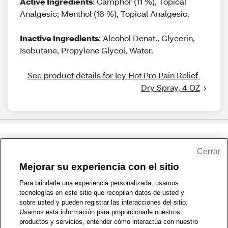
Active Ingredients
: Camphor (11 %), Topical
Analgesic; Menthol (16 %), Topical Analgesic.
Inactive Ingredients
: Alcohol Denat., Glycerin,
Isobutane, Propylene Glycol, Water.
See product details for Icy Hot Pro Pain Relief 
Dry Spray, 4 OZ
Share Feedback
Cerrar
Mejorar su experiencia con el sitio
1-800-679-9691
|
Contáctenos
|
Términos de Uso
|
Accesibilidad
|
Para brindarle una experiencia personalizada, usamos
tecnologías en este sitio que recopilan datos de usted y
Política de Privacidad
|
WA Privacy Policy
|
Mapa del sitio
|
sobre usted y pueden registrar las interacciones del sitio.
Zona de Bienestar
|
© 1999 - 2026 CVS.com
Usamos esta información para proporcionarle nuestros
productos y servicios, entender cómo interactúa con nuestro