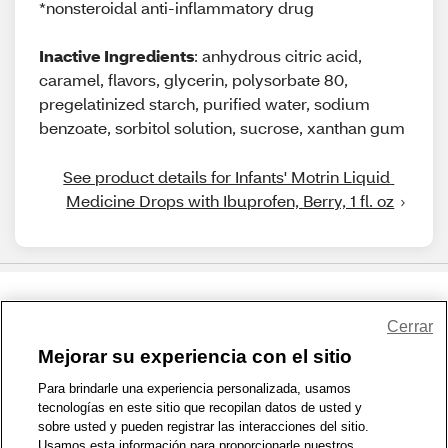
*nonsteroidal anti-inflammatory drug
Inactive Ingredients
: anhydrous citric acid,
caramel, flavors, glycerin, polysorbate 80,
pregelatinized starch, purified water, sodium
benzoate, sorbitol solution, sucrose, xanthan gum
See product details for Infants' Motrin Liquid 
Medicine Drops with Ibuprofen, Berry, 1 fl. oz
Share Feedback
Cerrar
Mejorar su experiencia con el sitio
1-800-679-9691
|
Contáctenos
|
Términos de Uso
|
Accesibilidad
|
Para brindarle una experiencia personalizada, usamos
tecnologías en este sitio que recopilan datos de usted y
Política de Privacidad
|
WA Privacy Policy
|
Mapa del sitio
|
sobre usted y pueden registrar las interacciones del sitio.
Zona de Bienestar
|
© 1999 - 2026 CVS.com
Usamos esta información para proporcionarle nuestros