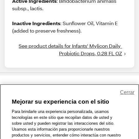
Active Ingredients
: Bifidobacterium animalis
subsp., lactis.
Inactive Ingredients
: Sunflower Oil, Vitamin E
(added to preserve freshness).
See product details for Infants' Mylicon Daily 
Probiotic Drops, 0.28 FL OZ
Share Feedback
Cerrar
Mejorar su experiencia con el sitio
1-800-679-9691
|
Contáctenos
|
Términos de Uso
|
Accesibilidad
|
Para brindarle una experiencia personalizada, usamos
tecnologías en este sitio que recopilan datos de usted y
Política de Privacidad
|
WA Privacy Policy
|
Mapa del sitio
|
sobre usted y pueden registrar las interacciones del sitio.
Zona de Bienestar
|
© 1999 - 2026 CVS.com
Usamos esta información para proporcionarle nuestros
productos y servicios, entender cómo interactúa con nuestro