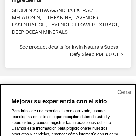
SHODEN ASHWAGANDHA EXTRACT,
MELATONIN, L-THEANINE, LAVENDER
ESSENTIAL OIL, LAVENDER FLOWER EXTRACT,
DEEP OCEAN MINERALS
See product details for Irwin Naturals Stress 
Defy Sleep PM, 60 CT
Share Feedback
Cerrar
Mejorar su experiencia con el sitio
1-800-679-9691
|
Contáctenos
|
Términos de Uso
|
Accesibilidad
|
Para brindarle una experiencia personalizada, usamos
tecnologías en este sitio que recopilan datos de usted y
Política de Privacidad
|
WA Privacy Policy
|
Mapa del sitio
|
sobre usted y pueden registrar las interacciones del sitio.
Zona de Bienestar
|
© 1999 - 2026 CVS.com
Usamos esta información para proporcionarle nuestros
productos y servicios, entender cómo interactúa con nuestro