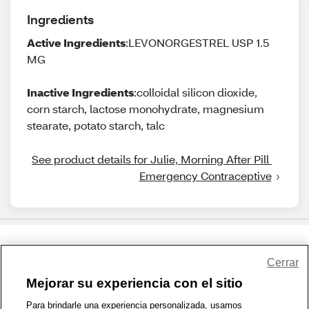
Ingredients
Active Ingredients
:LEVONORGESTREL USP 1.5
MG
Inactive Ingredients
:colloidal silicon dioxide,
corn starch, lactose monohydrate, magnesium
stearate, potato starch, talc
See product details for Julie, Morning After Pill 
Emergency Contraceptive
Share Feedback
Cerrar
Mejorar su experiencia con el sitio
1-800-679-9691
|
Contáctenos
|
Términos de Uso
|
Accesibilidad
|
Para brindarle una experiencia personalizada, usamos