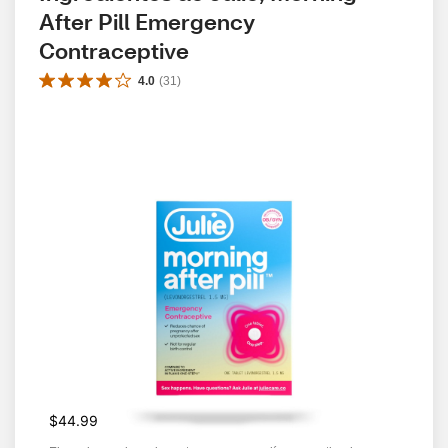
After Pill Emergency 
Contraceptive
4.0
(
31
)
$44.99