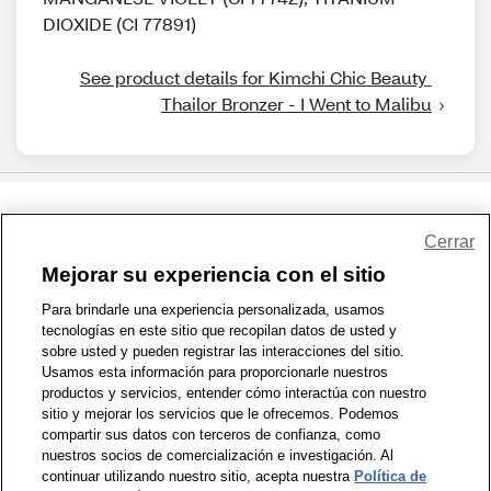
DIOXIDE (CI 77891)
See product details for Kimchi Chic Beauty 
Thailor Bronzer - I Went to Malibu
Share Feedback
Cerrar
Mejorar su experiencia con el sitio
1-800-679-9691
|
Contáctenos
|
Términos de Uso
|
Accesibilidad
|
Para brindarle una experiencia personalizada, usamos
tecnologías en este sitio que recopilan datos de usted y
Política de Privacidad
|
WA Privacy Policy
|
Mapa del sitio
|
sobre usted y pueden registrar las interacciones del sitio.
Zona de Bienestar
|
© 1999 - 2026 CVS.com
Usamos esta información para proporcionarle nuestros
productos y servicios, entender cómo interactúa con nuestro
sitio y mejorar los servicios que le ofrecemos. Podemos
compartir sus datos con terceros de confianza, como
nuestros socios de comercialización e investigación. Al
continuar utilizando nuestro sitio, acepta nuestra
Política de