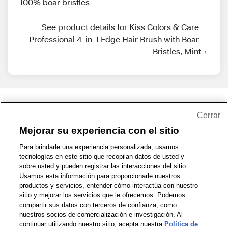
100% boar bristles
See product details for Kiss Colors & Care 
Professional 4-in-1 Edge Hair Brush with Boar 
Bristles, Mint
Share Feedback
Cerrar
Mejorar su experiencia con el sitio
1-800-679-9691
|
Contáctenos
|
Términos de Uso
|
Accesibilidad
|
Para brindarle una experiencia personalizada, usamos
tecnologías en este sitio que recopilan datos de usted y
Política de Privacidad
|
WA Privacy Policy
|
Mapa del sitio
|
sobre usted y pueden registrar las interacciones del sitio.
Zona de Bienestar
|
© 1999 - 2026 CVS.com
Usamos esta información para proporcionarle nuestros
productos y servicios, entender cómo interactúa con nuestro
sitio y mejorar los servicios que le ofrecemos. Podemos
compartir sus datos con terceros de confianza, como
nuestros socios de comercialización e investigación. Al
continuar utilizando nuestro sitio, acepta nuestra
Política de