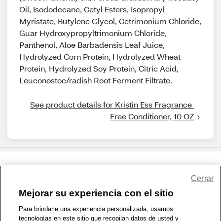
Oil, Isododecane, Cetyl Esters, Isopropyl
Myristate, Butylene Glycol, Cetrimonium Chloride,
Guar Hydroxypropyltrimonium Chloride,
Panthenol, Aloe Barbadensis Leaf Juice,
Hydrolyzed Corn Protein, Hydrolyzed Wheat
Protein, Hydrolyzed Soy Protein, Citric Acid,
Leuconostoc/radish Root Ferment Filtrate.
See product details for Kristin Ess Fragrance 
Free Conditioner, 10 OZ
Share Feedback
Cerrar
Mejorar su experiencia con el sitio
1-800-679-9691
|
Contáctenos
|
Términos de Uso
|
Accesibilidad
|
Para brindarle una experiencia personalizada, usamos
tecnologías en este sitio que recopilan datos de usted y
Política de Privacidad
|
WA Privacy Policy
|
Mapa del sitio
|