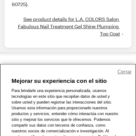
60725).
See product details for L.A. COLORS Salon 
Fabulous Nail Treatment Gel Shine Plumping 
Top Coat
Share Feedback
Cerrar
Mejorar su experiencia con el sitio
1-800-679-9691
|
Contáctenos
|
Términos de Uso
|
Accesibilidad
|
Para brindarle una experiencia personalizada, usamos
tecnologías en este sitio que recopilan datos de usted y
Política de Privacidad
|
WA Privacy Policy
|
Mapa del sitio
|
sobre usted y pueden registrar las interacciones del sitio.
Zona de Bienestar
|
© 1999 - 2026 CVS.com
Usamos esta información para proporcionarle nuestros
productos y servicios, entender cómo interactúa con nuestro
sitio y mejorar los servicios que le ofrecemos. Podemos
compartir sus datos con terceros de confianza, como
nuestros socios de comercialización e investigación. Al