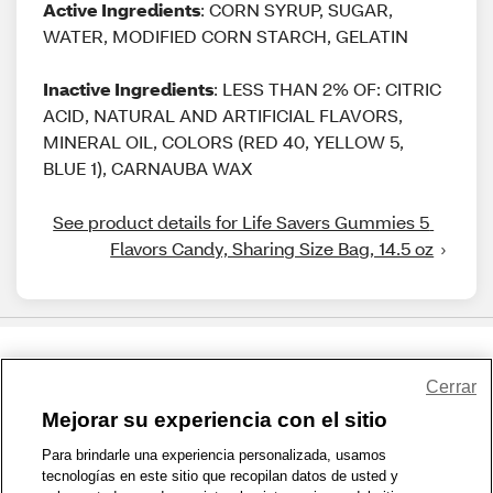
Active Ingredients
: CORN SYRUP, SUGAR,
WATER, MODIFIED CORN STARCH, GELATIN
Inactive Ingredients
: LESS THAN 2% OF: CITRIC
ACID, NATURAL AND ARTIFICIAL FLAVORS,
MINERAL OIL, COLORS (RED 40, YELLOW 5,
BLUE 1), CARNAUBA WAX
See product details for Life Savers Gummies 5 
Flavors Candy, Sharing Size Bag, 14.5 oz
Share Feedback
Cerrar
Mejorar su experiencia con el sitio
1-800-679-9691
|
Contáctenos
|
Términos de Uso
|
Accesibilidad
|
Para brindarle una experiencia personalizada, usamos
tecnologías en este sitio que recopilan datos de usted y
Política de Privacidad
|
WA Privacy Policy
|
Mapa del sitio
|