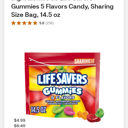
Gummies 5 Flavors Candy, Sharing 
Size Bag, 14.5 oz
5.0
(
256
)
W
$4.99
a
$6.49