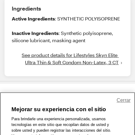
Ingredients
Active Ingredients
: SYNTHETIC POLYISOPRENE
Inactive Ingredients
: Synthetic polyisoprene,
silicone lubricant, masking agent
See product details for Lifestyles Skyn Elite 
Ultra Thin & Soft Condom Non-Latex, 3 CT
Share Feedback
Cerrar
Mejorar su experiencia con el sitio
1-800-679-9691
|
Contáctenos
|
Términos de Uso
|
Accesibilidad
|
Para brindarle una experiencia personalizada, usamos
tecnologías en este sitio que recopilan datos de usted y
Política de Privacidad
|
WA Privacy Policy
|
Mapa del sitio
|
sobre usted y pueden registrar las interacciones del sitio.
Zona de Bienestar
|
© 1999 - 2026 CVS.com