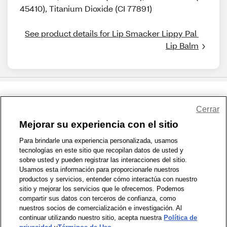
45410), Titanium Dioxide (CI 77891)
See product details for Lip Smacker Lippy Pal 
Lip Balm
Share Feedback
Cerrar
Mejorar su experiencia con el sitio
1-800-679-9691
|
Contáctenos
|
Términos de Uso
|
Accesibilidad
|
Para brindarle una experiencia personalizada, usamos
tecnologías en este sitio que recopilan datos de usted y
Política de Privacidad
|
WA Privacy Policy
|
Mapa del sitio
|
sobre usted y pueden registrar las interacciones del sitio.
Zona de Bienestar
|
© 1999 - 2026 CVS.com
Usamos esta información para proporcionarle nuestros
productos y servicios, entender cómo interactúa con nuestro
sitio y mejorar los servicios que le ofrecemos. Podemos
compartir sus datos con terceros de confianza, como
nuestros socios de comercialización e investigación. Al
continuar utilizando nuestro sitio, acepta nuestra
Política de