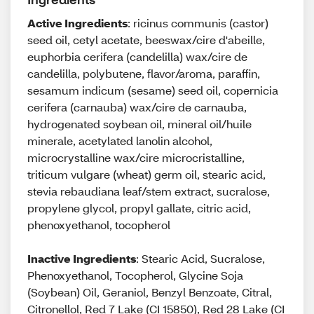
Active Ingredients
: ricinus communis (castor)
seed oil, cetyl acetate, beeswax/cire d'abeille,
euphorbia cerifera (candelilla) wax/cire de
candelilla, polybutene, flavor/aroma, paraffin,
sesamum indicum (sesame) seed oil, copernicia
cerifera (carnauba) wax/cire de carnauba,
hydrogenated soybean oil, mineral oil/huile
minerale, acetylated lanolin alcohol,
microcrystalline wax/cire microcristalline,
triticum vulgare (wheat) germ oil, stearic acid,
stevia rebaudiana leaf/stem extract, sucralose,
propylene glycol, propyl gallate, citric acid,
phenoxyethanol, tocopherol
Inactive Ingredients
: Stearic Acid, Sucralose,
Phenoxyethanol, Tocopherol, Glycine Soja
(Soybean) Oil, Geraniol, Benzyl Benzoate, Citral,
Citronellol, Red 7 Lake (CI 15850), Red 28 Lake (CI