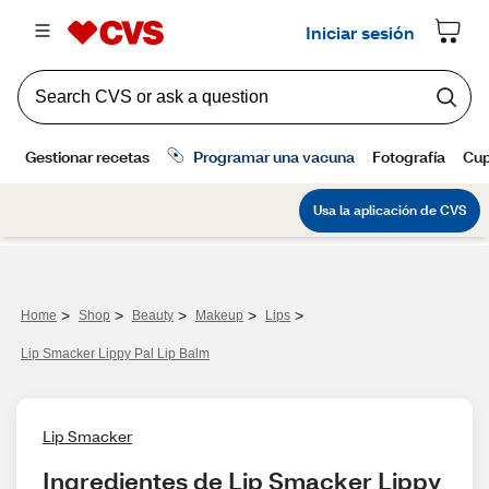
>
>
>
>
>
Home
Shop
Beauty
Makeup
Lips
Lip Smacker Lippy Pal Lip Balm
Lip Smacker
Ingredientes de Lip Smacker Lippy 