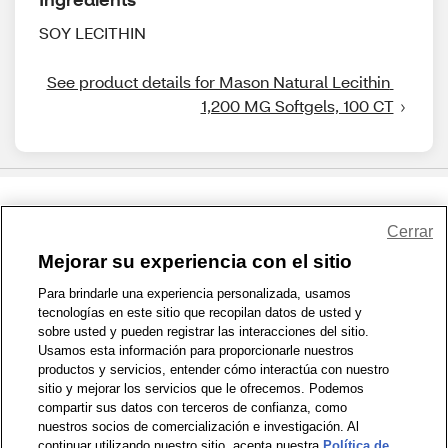
SOY LECITHIN
See product details for Mason Natural Lecithin 
1,200 MG Softgels, 100 CT
Share Feedback
Cerrar
Mejorar su experiencia con el sitio
1-800-679-9691
|
Contáctenos
|
Términos de Uso
|
Accesibilidad
|
Para brindarle una experiencia personalizada, usamos
tecnologías en este sitio que recopilan datos de usted y
Política de Privacidad
|
WA Privacy Policy
|
Mapa del sitio
|
sobre usted y pueden registrar las interacciones del sitio.
Zona de Bienestar
|
© 1999 - 2026 CVS.com
Usamos esta información para proporcionarle nuestros
productos y servicios, entender cómo interactúa con nuestro
sitio y mejorar los servicios que le ofrecemos. Podemos
compartir sus datos con terceros de confianza, como
nuestros socios de comercialización e investigación. Al
continuar utilizando nuestro sitio, acepta nuestra
Política de