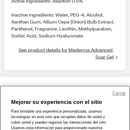
Active ingredients: Allantoin 0.5%
Inactive ingredients: Water, PEG-4, Alcohol,
Xanthan Gum, Allium Cepa (Onion) Bulb Extract,
Panthenol, Fragrance, Lecithin, Methylparaben,
Sorbic Acid, Sodium Hyaluronate.
See product details for Mederma Advanced 
Scar Gel
Share Feedback
Cerrar
Mejorar su experiencia con el sitio
1-800-679-9691
|
Contáctenos
|
Términos de Uso
|
Accesibilidad
|
Para brindarle una experiencia personalizada, usamos
tecnologías en este sitio que recopilan datos de usted y
Política de Privacidad
|
WA Privacy Policy
|
Mapa del sitio
|
sobre usted y pueden registrar las interacciones del sitio.
Zona de Bienestar
|
© 1999 - 2026 CVS.com
Usamos esta información para proporcionarle nuestros