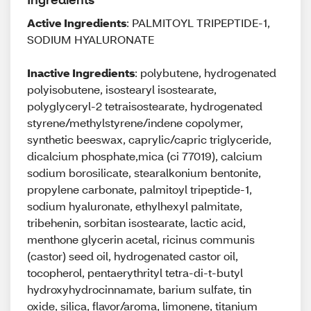
Active Ingredients
: PALMITOYL TRIPEPTIDE-1,
SODIUM HYALURONATE
Inactive Ingredients
: polybutene, hydrogenated
polyisobutene, isostearyl isostearate,
polyglyceryl-2 tetraisostearate, hydrogenated
styrene/methylstyrene/indene copolymer,
synthetic beeswax, caprylic/capric triglyceride,
dicalcium phosphate,mica (ci 77019), calcium
sodium borosilicate, stearalkonium bentonite,
propylene carbonate, palmitoyl tripeptide-1,
sodium hyaluronate, ethylhexyl palmitate,
tribehenin, sorbitan isostearate, lactic acid,
menthone glycerin acetal, ricinus communis
(castor) seed oil, hydrogenated castor oil,
tocopherol, pentaerythrityl tetra-di-t-butyl
hydroxyhydrocinnamate, barium sulfate, tin
oxide, silica, flavor/aroma, limonene, titanium