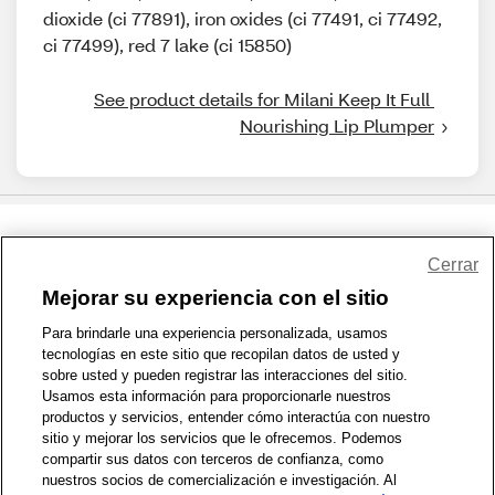
dioxide (ci 77891), iron oxides (ci 77491, ci 77492,
ci 77499), red 7 lake (ci 15850)
See product details for Milani Keep It Full 
Nourishing Lip Plumper
Share Feedback
Cerrar
Mejorar su experiencia con el sitio
1-800-679-9691
|
Contáctenos
|
Términos de Uso
|
Accesibilidad
|
Para brindarle una experiencia personalizada, usamos
tecnologías en este sitio que recopilan datos de usted y
Política de Privacidad
|
WA Privacy Policy
|
Mapa del sitio
|
sobre usted y pueden registrar las interacciones del sitio.
Zona de Bienestar
|
© 1999 - 2026 CVS.com
Usamos esta información para proporcionarle nuestros
productos y servicios, entender cómo interactúa con nuestro
sitio y mejorar los servicios que le ofrecemos. Podemos
compartir sus datos con terceros de confianza, como
nuestros socios de comercialización e investigación. Al