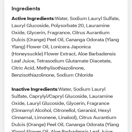
Ingredients
Active Ingredients
:Water, Sodium Lauryl Sulfate,
Lauryl Glucoside, Polysorbate 20, Lauramine
Oxide, Glycerin, Fragrance, Citrus Aurantium
Dulcis (Orange) Peel Oil, Cananga Odorata (Ylang
Ylang) Flower Oil, Lonicera Japonica
(Honeysuckle) Flower Extract, Aloe Barbadensis
Leaf Juice, Tetrasodium Glutamate Diacetate,
Citric Acid, Methylisothiazolinone,
Benzisothiazolinone, Sodium Chloride
Inactive Ingredients
:Water, Sodium Lauryl
Sulfate, Caprylyl/Capryl Glucoside, Lauramine
Oxide, Lauryl Glucoside, Glycerin, Fragrance
(Cinnamyl Alcohol, Citronellol, Geraniol, Hexyl
Cinnamal, Limonene, Linalool), Citrus Aurantium
Dulcis (Orange) Peel Oil, Cananga Odorata (Ylang
Ylang) Flower Oil, Aloe Barbadensis Leaf Juice,