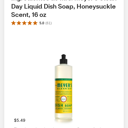
Day Liquid Dish Soap, Honeysuckle 
Scent, 16 oz
5.0
(
61
)
$5.49