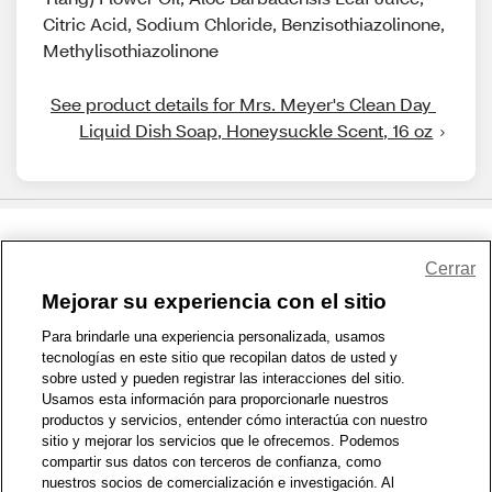
Citric Acid, Sodium Chloride, Benzisothiazolinone,
Methylisothiazolinone
See product details for Mrs. Meyer's Clean Day 
Liquid Dish Soap, Honeysuckle Scent, 16 oz
Share Feedback
Cerrar
Mejorar su experiencia con el sitio
1-800-679-9691
|
Contáctenos
|
Términos de Uso
|
Accesibilidad
|
Para brindarle una experiencia personalizada, usamos
tecnologías en este sitio que recopilan datos de usted y
Política de Privacidad
|
WA Privacy Policy
|
Mapa del sitio
|
sobre usted y pueden registrar las interacciones del sitio.
Zona de Bienestar
|
© 1999 - 2026 CVS.com
Usamos esta información para proporcionarle nuestros
productos y servicios, entender cómo interactúa con nuestro
sitio y mejorar los servicios que le ofrecemos. Podemos
compartir sus datos con terceros de confianza, como
nuestros socios de comercialización e investigación. Al