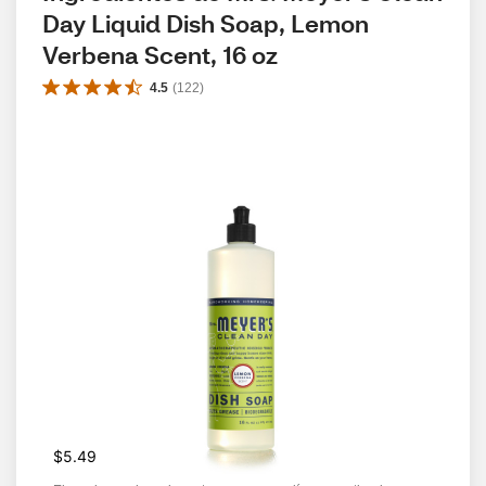
Day Liquid Dish Soap, Lemon 
Verbena Scent, 16 oz
4.5
(
122
)
$5.49