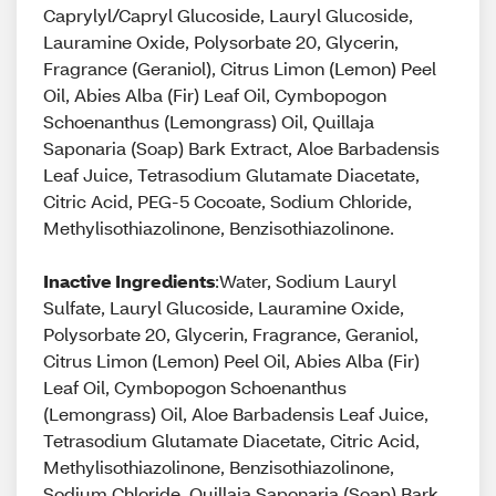
Caprylyl/Capryl Glucoside, Lauryl Glucoside,
Lauramine Oxide, Polysorbate 20, Glycerin,
Fragrance (Geraniol), Citrus Limon (Lemon) Peel
Oil, Abies Alba (Fir) Leaf Oil, Cymbopogon
Schoenanthus (Lemongrass) Oil, Quillaja
Saponaria (Soap) Bark Extract, Aloe Barbadensis
Leaf Juice, Tetrasodium Glutamate Diacetate,
Citric Acid, PEG-5 Cocoate, Sodium Chloride,
Methylisothiazolinone, Benzisothiazolinone.
Inactive Ingredients
:Water, Sodium Lauryl
Sulfate, Lauryl Glucoside, Lauramine Oxide,
Polysorbate 20, Glycerin, Fragrance, Geraniol,
Citrus Limon (Lemon) Peel Oil, Abies Alba (Fir)
Leaf Oil, Cymbopogon Schoenanthus
(Lemongrass) Oil, Aloe Barbadensis Leaf Juice,
Tetrasodium Glutamate Diacetate, Citric Acid,
Methylisothiazolinone, Benzisothiazolinone,
Sodium Chloride, Quillaja Saponaria (Soap) Bark