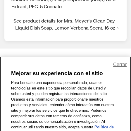
Extract, PEG-5 Cocoate
See product details for Mrs. Meyer's Clean Day 
Liquid Dish Soap, Lemon Verbena Scent, 16 oz
Share Feedback
Cerrar
Mejorar su experiencia con el sitio
1-800-679-9691
|
Contáctenos
|
Términos de Uso
|
Accesibilidad
|
Para brindarle una experiencia personalizada, usamos
tecnologías en este sitio que recopilan datos de usted y
Política de Privacidad
|
WA Privacy Policy
|
Mapa del sitio
|
sobre usted y pueden registrar las interacciones del sitio.
Zona de Bienestar
|
© 1999 - 2026 CVS.com
Usamos esta información para proporcionarle nuestros
productos y servicios, entender cómo interactúa con nuestro
sitio y mejorar los servicios que le ofrecemos. Podemos
compartir sus datos con terceros de confianza, como
nuestros socios de comercialización e investigación. Al
continuar utilizando nuestro sitio, acepta nuestra
Política de