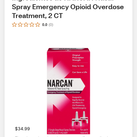
Spray Emergency Opioid Overdose 
Treatment, 2 CT
0.0
(
0
)
$34.99