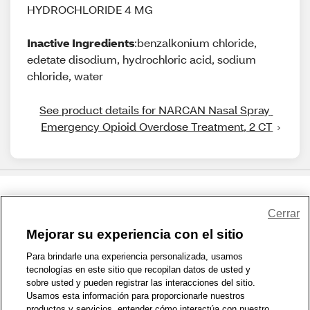
HYDROCHLORIDE 4 MG
Inactive Ingredients
:benzalkonium chloride,
edetate disodium, hydrochloric acid, sodium
chloride, water
See product details for NARCAN Nasal Spray 
Emergency Opioid Overdose Treatment, 2 CT
Share Feedback
Cerrar
Mejorar su experiencia con el sitio
1-800-679-9691
|
Contáctenos
|
Términos de Uso
|
Accesibilidad
|
Para brindarle una experiencia personalizada, usamos
tecnologías en este sitio que recopilan datos de usted y
Política de Privacidad
|
WA Privacy Policy
|
Mapa del sitio
|
sobre usted y pueden registrar las interacciones del sitio.
Zona de Bienestar
|
© 1999 - 2026 CVS.com
Usamos esta información para proporcionarle nuestros
productos y servicios, entender cómo interactúa con nuestro