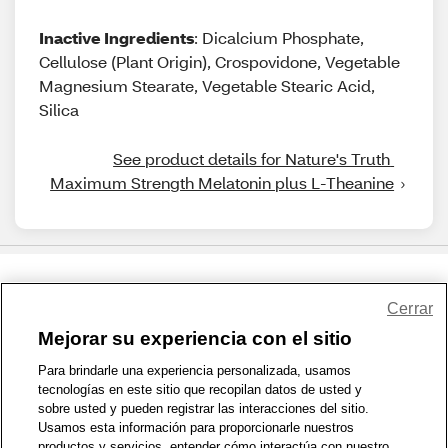
Inactive Ingredients
: Dicalcium Phosphate,
Cellulose (Plant Origin), Crospovidone, Vegetable
Magnesium Stearate, Vegetable Stearic Acid,
Silica
See product details for Nature's Truth 
Maximum Strength Melatonin plus L-Theanine
Share Feedback
Cerrar
Mejorar su experiencia con el sitio
1-800-679-9691
|
Contáctenos
|
Términos de Uso
|
Accesibilidad
|
Para brindarle una experiencia personalizada, usamos
tecnologías en este sitio que recopilan datos de usted y
Política de Privacidad
|
WA Privacy Policy
|
Mapa del sitio
|
sobre usted y pueden registrar las interacciones del sitio.
Zona de Bienestar
|
© 1999 - 2026 CVS.com
Usamos esta información para proporcionarle nuestros
productos y servicios, entender cómo interactúa con nuestro