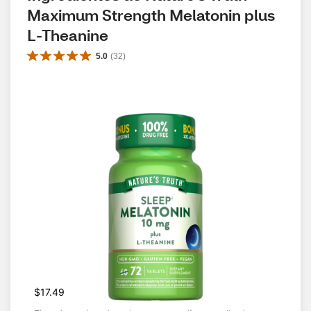
Maximum Strength Melatonin plus 
L-Theanine
5.0
(
32
)
$17.49