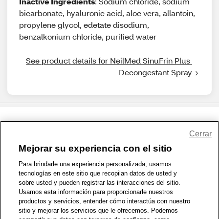
Inactive Ingredients
: Sodium chloride, sodium
bicarbonate, hyaluronic acid, aloe vera, allantoin,
propylene glycol, edetate disodium,
benzalkonium chloride, purified water
See product details for NeilMed SinuFrin Plus 
Decongestant Spray
Share Feedback
Cerrar
Mejorar su experiencia con el sitio
1-800-679-9691
|
Contáctenos
|
Términos de Uso
|
Accesibilidad
|
Para brindarle una experiencia personalizada, usamos
tecnologías en este sitio que recopilan datos de usted y
Política de Privacidad
|
WA Privacy Policy
|
Mapa del sitio
|
sobre usted y pueden registrar las interacciones del sitio.
Zona de Bienestar
|
© 1999 - 2026 CVS.com
Usamos esta información para proporcionarle nuestros
productos y servicios, entender cómo interactúa con nuestro
sitio y mejorar los servicios que le ofrecemos. Podemos