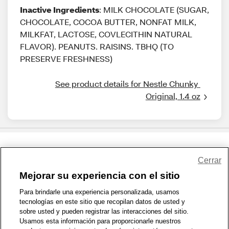
Inactive Ingredients
: MILK CHOCOLATE (SUGAR,
CHOCOLATE, COCOA BUTTER, NONFAT MILK,
MILKFAT, LACTOSE, COVLECITHIN NATURAL
FLAVOR). PEANUTS. RAISINS. TBHQ (TO
PRESERVE FRESHNESS)
See product details for Nestle Chunky 
Original, 1.4 oz
Share Feedback
Cerrar
Mejorar su experiencia con el sitio
1-800-679-9691
|
Contáctenos
|
Términos de Uso
|
Accesibilidad
|
Para brindarle una experiencia personalizada, usamos
tecnologías en este sitio que recopilan datos de usted y
Política de Privacidad
|
WA Privacy Policy
|
Mapa del sitio
|
sobre usted y pueden registrar las interacciones del sitio.
Zona de Bienestar
|
© 1999 - 2026 CVS.com
Usamos esta información para proporcionarle nuestros