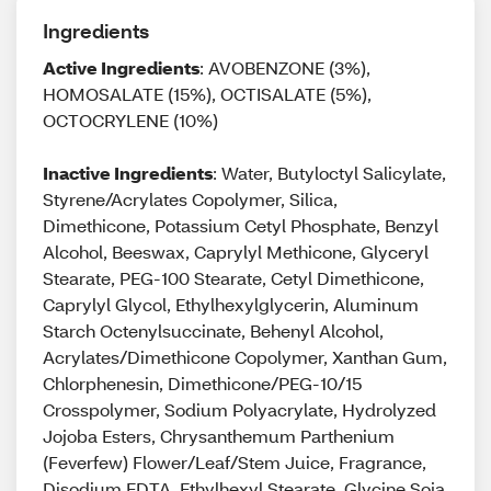
Ingredients
Active Ingredients
: AVOBENZONE (3%),
HOMOSALATE (15%), OCTISALATE (5%),
OCTOCRYLENE (10%)
Inactive Ingredients
: Water, Butyloctyl Salicylate,
Styrene/Acrylates Copolymer, Silica,
Dimethicone, Potassium Cetyl Phosphate, Benzyl
Alcohol, Beeswax, Caprylyl Methicone, Glyceryl
Stearate, PEG-100 Stearate, Cetyl Dimethicone,
Caprylyl Glycol, Ethylhexylglycerin, Aluminum
Starch Octenylsuccinate, Behenyl Alcohol,
Acrylates/Dimethicone Copolymer, Xanthan Gum,
Chlorphenesin, Dimethicone/PEG-10/15
Crosspolymer, Sodium Polyacrylate, Hydrolyzed
Jojoba Esters, Chrysanthemum Parthenium
(Feverfew) Flower/Leaf/Stem Juice, Fragrance,
Disodium EDTA, Ethylhexyl Stearate, Glycine Soja