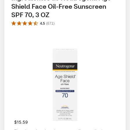
Shield Face Oil-Free Sunscreen 
SPF 70, 3 OZ
4.5
(
671
)
$15.59