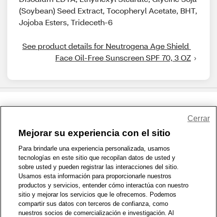
(Soybean) Seed Extract, Tocopheryl Acetate, BHT,
Jojoba Esters, Trideceth-6
See product details for Neutrogena Age Shield 
Face Oil-Free Sunscreen SPF 70, 3 OZ
Share Feedback
Cerrar
Mejorar su experiencia con el sitio
1-800-679-9691
|
Contáctenos
|
Términos de Uso
|
Accesibilidad
|
Para brindarle una experiencia personalizada, usamos
tecnologías en este sitio que recopilan datos de usted y
Política de Privacidad
|
WA Privacy Policy
|
Mapa del sitio
|
sobre usted y pueden registrar las interacciones del sitio.
Zona de Bienestar
|
© 1999 - 2026 CVS.com
Usamos esta información para proporcionarle nuestros
productos y servicios, entender cómo interactúa con nuestro
sitio y mejorar los servicios que le ofrecemos. Podemos
compartir sus datos con terceros de confianza, como
nuestros socios de comercialización e investigación. Al