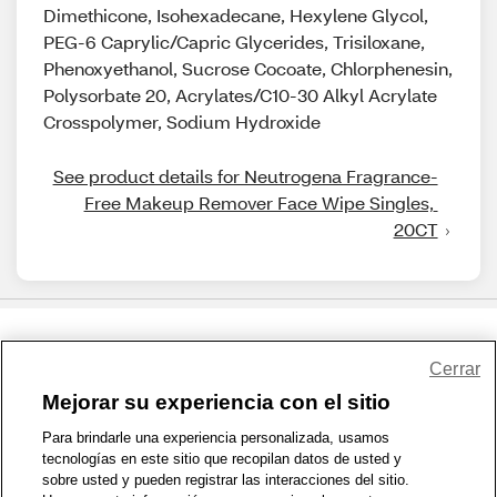
Dimethicone, Isohexadecane, Hexylene Glycol,
PEG-6 Caprylic/Capric Glycerides, Trisiloxane,
Phenoxyethanol, Sucrose Cocoate, Chlorphenesin,
Polysorbate 20, Acrylates/C10-30 Alkyl Acrylate
Crosspolymer, Sodium Hydroxide
See product details for Neutrogena Fragrance-
Free Makeup Remover Face Wipe Singles, 
20CT
Share Feedback
Cerrar
Mejorar su experiencia con el sitio
1-800-679-9691
|
Contáctenos
|
Términos de Uso
|
Accesibilidad
|
Para brindarle una experiencia personalizada, usamos
tecnologías en este sitio que recopilan datos de usted y
Política de Privacidad
|
WA Privacy Policy
|
Mapa del sitio
|
sobre usted y pueden registrar las interacciones del sitio.
Zona de Bienestar
|
© 1999 - 2026 CVS.com