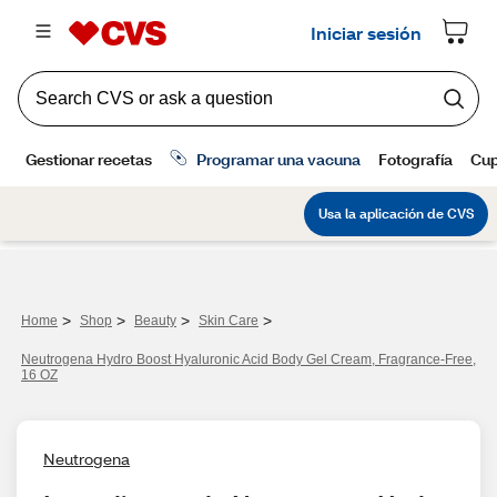
>
>
>
>
Home
Shop
Beauty
Skin Care
Neutrogena Hydro Boost Hyaluronic Acid Body Gel Cream, Fragrance-Free,
16 OZ
Neutrogena