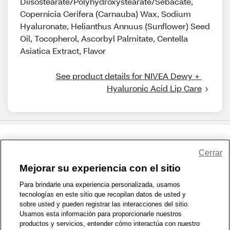
Diisostearate/Polyhydroxystearate/Sebacate,
Copernicia Cerifera (Carnauba) Wax, Sodium
Hyaluronate, Helianthus Annuus (Sunflower) Seed
Oil, Tocopherol, Ascorbyl Palmitate, Centella
Asiatica Extract, Flavor
See product details for NIVEA Dewy + 
Hyaluronic Acid Lip Care
Share Feedback
Cerrar
Mejorar su experiencia con el sitio
1-800-679-9691
|
Contáctenos
|
Términos de Uso
|
Accesibilidad
|
Para brindarle una experiencia personalizada, usamos
tecnologías en este sitio que recopilan datos de usted y
Política de Privacidad
|
WA Privacy Policy
|
Mapa del sitio
|
sobre usted y pueden registrar las interacciones del sitio.
Zona de Bienestar
|
© 1999 - 2026 CVS.com
Usamos esta información para proporcionarle nuestros
productos y servicios, entender cómo interactúa con nuestro