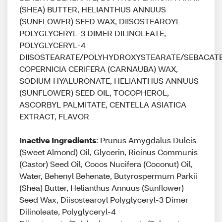
(SHEA) BUTTER, HELIANTHUS ANNUUS
(SUNFLOWER) SEED WAX, DIISOSTEAROYL
POLYGLYCERYL-3 DIMER DILINOLEATE,
POLYGLYCERYL-4
DIISOSTEARATE/POLYHYDROXYSTEARATE/SEBACATE
COPERNICIA CERIFERA (CARNAUBA) WAX,
SODIUM HYALURONATE, HELIANTHUS ANNUUS
(SUNFLOWER) SEED OIL, TOCOPHEROL,
ASCORBYL PALMITATE, CENTELLA ASIATICA
EXTRACT, FLAVOR
Inactive Ingredients
: Prunus Amygdalus Dulcis
(Sweet Almond) Oil, Glycerin, Ricinus Communis
(Castor) Seed Oil, Cocos Nucifera (Coconut) Oil,
Water, Behenyl Behenate, Butyrospermum Parkii
(Shea) Butter, Helianthus Annuus (Sunflower)
Seed Wax, Diisostearoyl Polyglyceryl-3 Dimer
Dilinoleate, Polyglyceryl-4