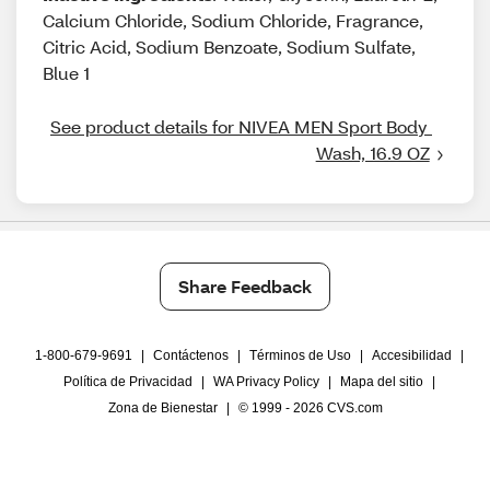
Calcium Chloride, Sodium Chloride, Fragrance,
Citric Acid, Sodium Benzoate, Sodium Sulfate,
Blue 1
See product details for NIVEA MEN Sport Body 
Wash, 16.9 OZ
Share Feedback
1-800-679-9691
|
Contáctenos
|
Términos de Uso
|
Accesibilidad
|
Política de Privacidad
|
WA Privacy Policy
|
Mapa del sitio
|
Zona de Bienestar
|
© 1999 - 2026 CVS.com