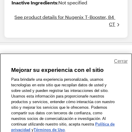
Inactive Ingredients
:Not specified
See product details for Nugenix T-Booster, 84 
CT
Share Feedback
Cerrar
Mejorar su experiencia con el sitio
1-800-679-9691
|
Contáctenos
|
Términos de Uso
|
Accesibilidad
|
Para brindarle una experiencia personalizada, usamos
tecnologías en este sitio que recopilan datos de usted y
Política de Privacidad
|
WA Privacy Policy
|
Mapa del sitio
|
sobre usted y pueden registrar las interacciones del sitio.
Zona de Bienestar
|
© 1999 - 2026 CVS.com
Usamos esta información para proporcionarle nuestros
productos y servicios, entender cómo interactúa con nuestro
sitio y mejorar los servicios que le ofrecemos. Podemos
compartir sus datos con terceros de confianza, como
nuestros socios de comercialización e investigación. Al
continuar utilizando nuestro sitio, acepta nuestra
Política de
privacidad
y
Términos de Uso
.