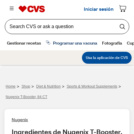
>
>
>
>
Home
Shop
Diet & Nutrition
Sports & Workout Supplements
Nugenix T-Booster, 84 CT
Nugenix
Ingredientes de Nugenix T-Booster, 